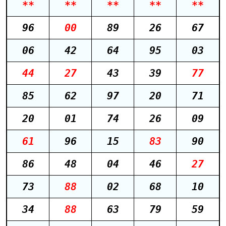
**
**
**
**
**
96
00
89
26
67
06
42
64
95
03
44
27
43
39
77
85
62
97
20
71
20
01
74
26
09
61
96
15
83
90
86
48
04
46
27
73
88
02
68
10
34
88
63
79
59