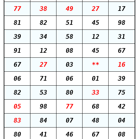
77
38
49
27
17
81
82
51
45
98
39
34
58
12
31
91
12
08
45
67
67
27
03
**
16
06
71
06
01
39
82
53
80
33
75
05
98
77
68
42
83
84
07
48
04
80
41
46
67
08