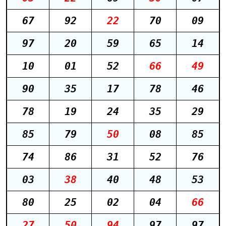
67
92
22
70
09
97
20
59
65
14
10
01
52
66
49
90
35
17
78
46
78
19
24
35
29
85
79
50
08
85
74
86
31
52
76
03
38
40
48
53
80
25
02
04
66
27
50
94
97
97