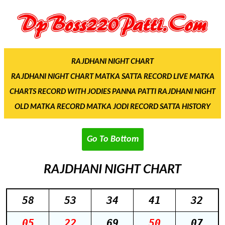
RAJDHANI NIGHT CHART
RAJDHANI NIGHT CHART MATKA SATTA RECORD LIVE MATKA
CHARTS RECORD WITH JODIES PANNA PATTI RAJDHANI NIGHT
OLD MATKA RECORD MATKA JODI RECORD SATTA HISTORY
Go To Bottom
RAJDHANI NIGHT CHART
58
53
34
41
32
05
22
69
50
07