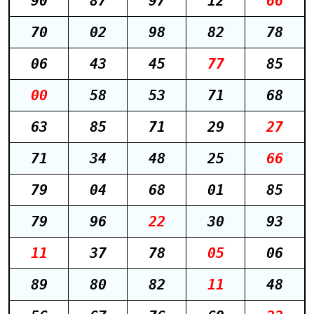
90
87
97
12
66
70
02
98
82
78
06
43
45
77
85
00
58
53
71
68
63
85
71
29
27
71
34
48
25
66
79
04
68
01
85
79
96
22
30
93
11
37
78
05
06
89
80
82
11
48