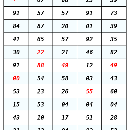
**
07
08
25
39
91
57
57
91
73
84
87
20
01
39
41
65
57
92
35
30
22
21
46
82
91
88
49
12
49
00
54
58
03
43
53
23
26
55
60
15
53
04
04
04
43
10
17
51
28