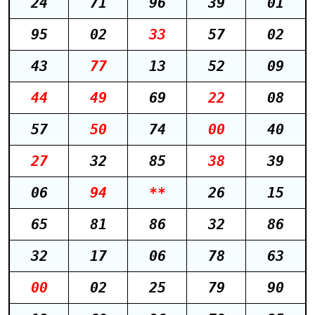
24
71
96
39
01
95
02
33
57
02
43
77
13
52
09
44
49
69
22
08
57
50
74
00
40
27
32
85
38
39
06
94
**
26
15
65
81
86
32
86
32
17
06
78
63
00
02
25
79
90