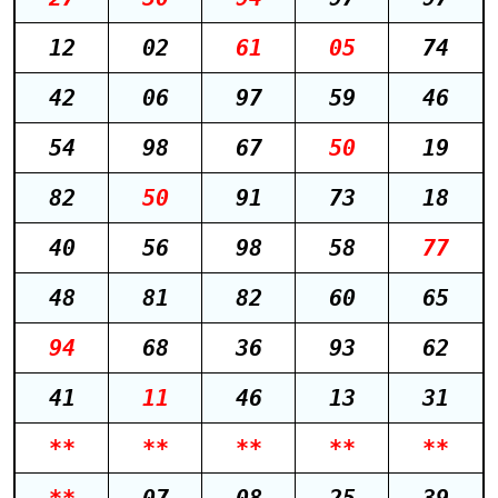
12
02
61
05
74
42
06
97
59
46
54
98
67
50
19
82
50
91
73
18
40
56
98
58
77
48
81
82
60
65
94
68
36
93
62
41
11
46
13
31
**
**
**
**
**