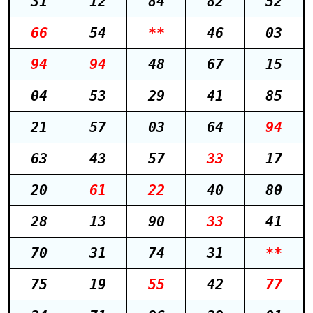
31
12
84
82
52
66
54
**
46
03
94
94
48
67
15
04
53
29
41
85
21
57
03
64
94
63
43
57
33
17
20
61
22
40
80
28
13
90
33
41
70
31
74
31
**
75
19
55
42
77