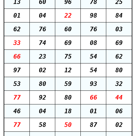
13
60
96
78
25
01
04
22
98
84
62
76
60
76
03
33
74
69
08
69
66
23
75
54
62
97
02
12
54
80
53
80
59
93
32
77
92
80
66
44
46
04
18
01
06
77
58
50
87
02