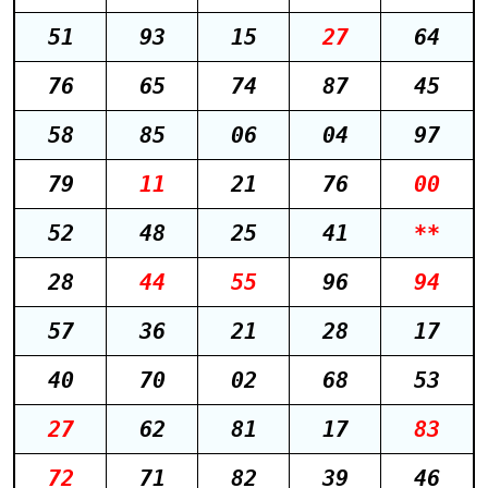
51
93
15
27
64
76
65
74
87
45
58
85
06
04
97
79
11
21
76
00
52
48
25
41
**
28
44
55
96
94
57
36
21
28
17
40
70
02
68
53
27
62
81
17
83
72
71
82
39
46