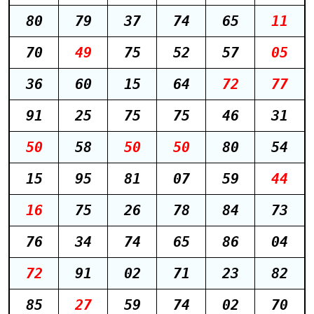
80
79
37
74
65
11
70
49
75
52
57
05
36
60
15
64
72
77
91
25
75
75
46
31
50
58
50
50
80
54
15
95
81
07
59
44
16
75
26
78
84
73
76
34
74
65
86
04
72
91
02
71
23
82
85
27
59
74
02
70