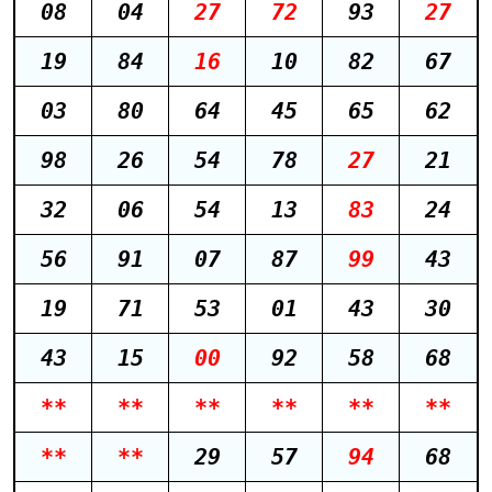
08
04
27
72
93
27
19
84
16
10
82
67
03
80
64
45
65
62
98
26
54
78
27
21
32
06
54
13
83
24
56
91
07
87
99
43
19
71
53
01
43
30
43
15
00
92
58
68
**
**
**
**
**
**
**
**
29
57
94
68