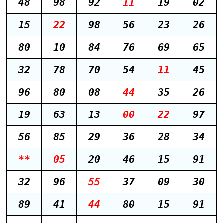
48
98
92
11
19
02
15
22
98
56
23
26
80
10
84
76
69
65
32
78
70
54
11
45
96
80
08
44
35
26
19
63
13
00
22
97
56
85
29
36
28
34
**
05
20
46
15
91
32
96
55
37
09
30
89
41
44
80
15
91