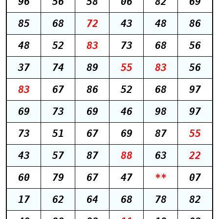
96
56
58
06
82
69
85
68
72
43
48
86
48
52
83
73
68
56
37
74
89
55
83
56
83
67
86
52
68
97
69
73
69
46
98
97
73
51
67
69
87
55
43
57
87
88
63
22
60
79
67
47
**
07
17
62
64
68
78
82