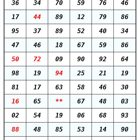
36
34
70
59
76
46
17
44
89
12
79
86
95
37
89
52
40
34
47
46
18
67
59
86
50
72
09
90
92
64
98
19
94
25
21
19
81
17
63
58
46
30
16
65
**
67
48
03
02
54
19
06
68
93
88
48
85
53
14
90