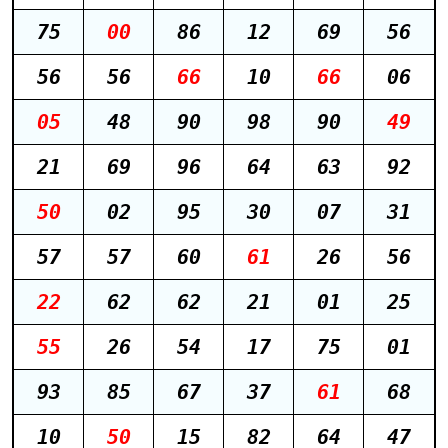
75
00
86
12
69
56
56
56
66
10
66
06
05
48
90
98
90
49
21
69
96
64
63
92
50
02
95
30
07
31
57
57
60
61
26
56
22
62
62
21
01
25
55
26
54
17
75
01
93
85
67
37
61
68
10
50
15
82
64
47