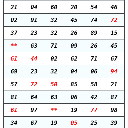
21
04
60
20
54
46
02
91
32
45
74
72
37
23
32
26
89
15
**
63
71
09
26
45
61
44
02
62
71
67
69
23
32
04
06
94
57
72
50
85
58
21
81
64
63
06
42
87
61
97
**
19
77
98
34
67
19
05
25
39